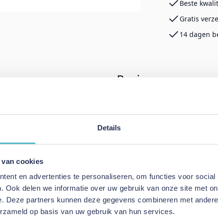
Beste kwali
Gratis verz
14 dagen b
Reviews
s
Schrijf uw eigen rev
Details
U plaatst een review over:
Dorbie
Hoofdbord
n
 van cookies
Uw naam
ent en advertenties te personaliseren, om functies voor social
Samenvatting
. Ook delen we informatie over uw gebruik van onze site met on
e. Deze partners kunnen deze gegevens combineren met andere i
Review
erzameld op basis van uw gebruik van hun services.