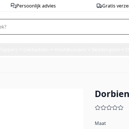
Persoonlijk advies
Gratis verze
Toppers
Dekbedden
Hoofdkussens
Beddengoed
O
Dorbien
Maat