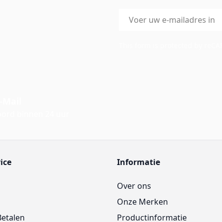
E-mailadres
This form is protected by reC
-Mail
ord binnen 24 uur
ice
Informatie
Over ons
Onze Merken
Betalen
Productinformatie