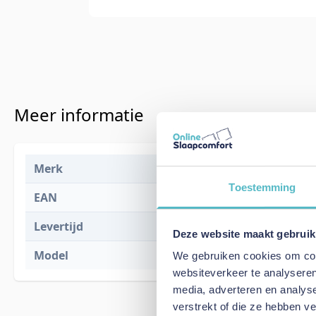
Meer informatie
Merk
Dorbien Bed
Toestemming
EAN
x
Levertijd
6 tot 8 weke
Deze website maakt gebruik
Model
Button
We gebruiken cookies om cont
websiteverkeer te analyseren
media, adverteren en analys
verstrekt of die ze hebben v