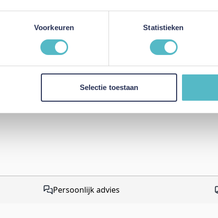
Voorkeuren
Statistieken
Review versturen
This form is protected by r
Google Privacy Policy
and
Te
apply.
Selectie toestaan
Persoonlijk advies