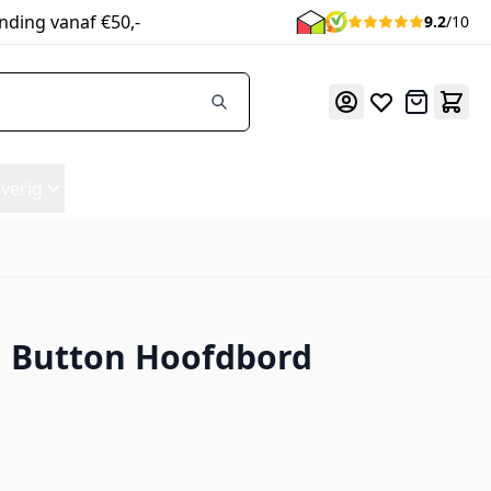
nding vanaf €50,-
9.2
/10
Offerte
verig
 Button Hoofdbord