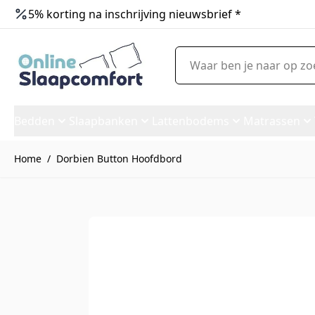
5% korting na inschrijving nieuwsbrief *
Ga naar de inhoud
Waar ben je naar op zoek?
Bedden
Slaapbanken
Lattenbodems
Matrassen
Home
/
Dorbien Button Hoofdbord
Dorbien Button Hoofdbord