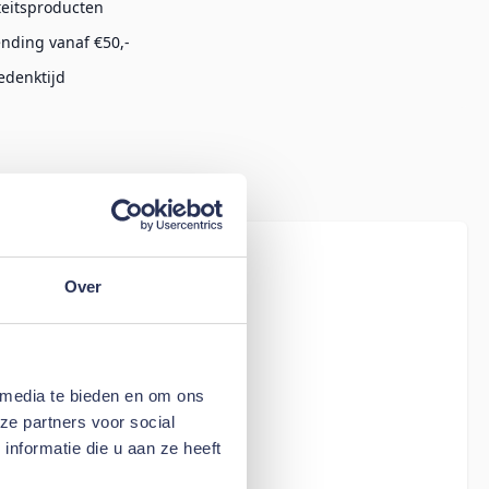
teitsproducten
ending vanaf €50,-
edenktijd
iew
Over
n Button
 media te bieden en om ons
ze partners voor social
nformatie die u aan ze heeft