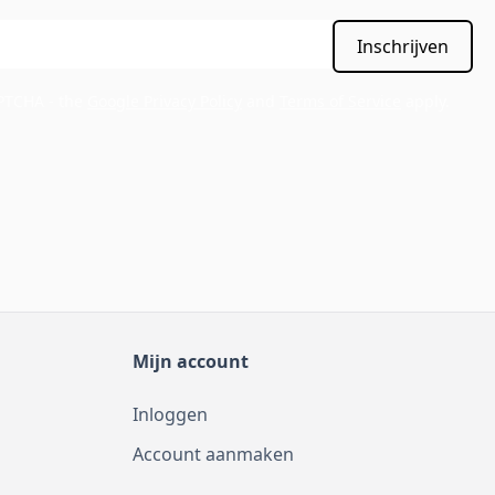
Inschrijven
APTCHA - the
Google Privacy Policy
and
Terms of Service
apply.
Mijn account
Inloggen
Account aanmaken