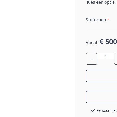
Stofgroep
*
€ 500
Vanaf:
Aantal
Persoonlijk