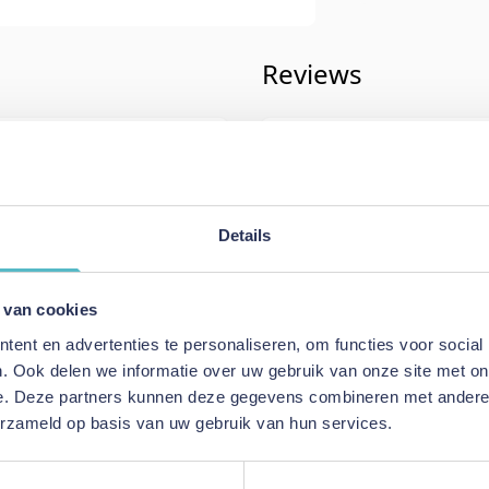
Reviews
Schrijf uw eigen rev
U plaatst een review over:
Dauna 
Navulbaar
Details
dagen
Uw naam
Samenvatting
 van cookies
ent en advertenties te personaliseren, om functies voor social
Review
. Ook delen we informatie over uw gebruik van onze site met on
e. Deze partners kunnen deze gegevens combineren met andere i
erzameld op basis van uw gebruik van hun services.
Review versturen