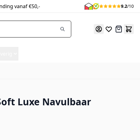
nding vanaf €50,-
9.2
/10
Offerte
verig
oft Luxe Navulbaar