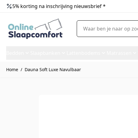
5% korting na inschrijving nieuwsbrief *
Ga naar de inhoud
Waar ben je naar op zoek?
Bedden
Slaapbanken
Lattenbodems
Matrassen
Home
/
Dauna Soft Luxe Navulbaar
Dauna Soft Luxe Navulbaar