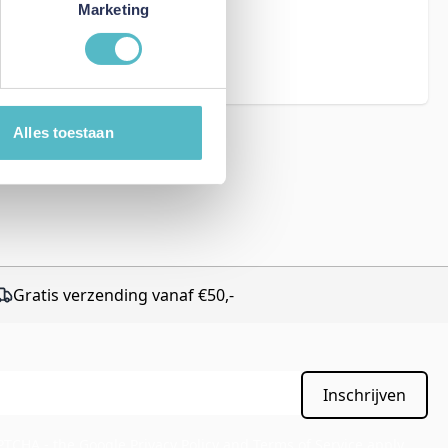
Marketing
eCAPTCHA - the
rms of Service
Alles toestaan
Gratis verzending vanaf €50,-
Inschrijven
APTCHA - the
Google Privacy Policy
and
Terms of Service
apply.