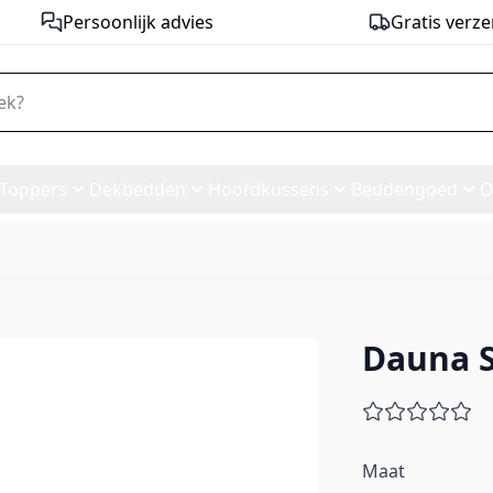
Persoonlijk advies
Gratis verze
Toppers
Dekbedden
Hoofdkussens
Beddengoed
O
Dauna S
Maat