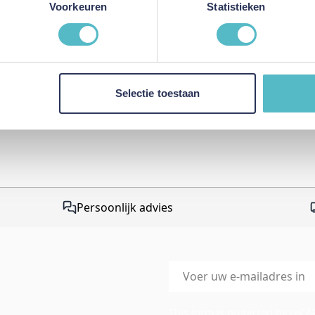
Voorkeuren
Statistieken
This form is protected by r
Google Privacy Policy
and
Te
apply.
Selectie toestaan
Persoonlijk advies
E-mailadres
This form is protected by reC