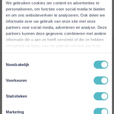
Aabe
We gebruiken cookies om content en advertenties te
personaliseren, om functies voor social media te bieden
Prijs
en om ons websiteverkeer te analyseren. Ook delen we
€ 262,95
informatie over uw gebruik van onze site met onze
partners voor social media, adverteren en analyse. Deze
Levertijd
partners kunnen deze gegevens combineren met andere
1 tot 2 werkdagen
informatie die u aan ze heeft verstrekt of die ze hebben
verzameld op basis van uw gebruik van hun services.
Maat
Vergeet je 5% korting
150 x 200 cm
Toestemmingsselectie
niet!
Noodzakelijk
Reviews
Schrijf je in en ontvang direct een kortingscode
E-mail
Voorkeuren
Aanmelden
Schrijf uw eigen review
Statistieken
U plaatst een review over:
Aabe Fjordana Plaid 150 x 200 cm
Marketing
Uw naam