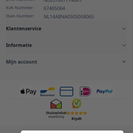
NL857007774B01
KvK-Nummer:
67465064
Iban-Number:
NL14ABNA0505058065
Klantenservice
Informatie
Mijn account
Kiyoh