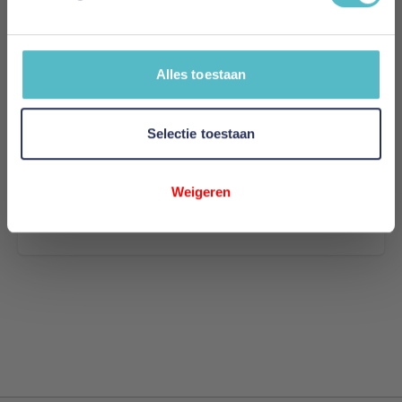
Samenvatting
Review
Alles toestaan
Selectie toestaan
Review versturen
Weigeren
This form is protected by reCAPTCHA - the
Google
Privacy Policy
and
Terms of Service
apply.