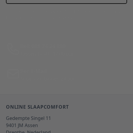
This form is protected by reCAPTCHA - the
Google Privacy
Policy
and
Terms of Service
apply.
Bel: 088 24 24 880
Tussen 10:00 - 17:00 uur
Per E-Mail
Antwoord binnen 24 uur
ONLINE SLAAPCOMFORT
Gedempte Singel 11
9401 JM
Assen
Drenthe,
Nederland