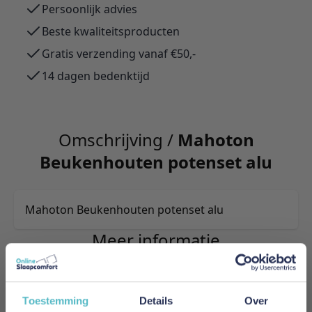
Persoonlijk advies
Beste kwaliteitsproducten
Gratis verzending vanaf €50,-
14 dagen bedenktijd
Omschrijving /
Mahoton
Beukenhouten potenset alu
Mahoton Beukenhouten potenset alu
Meer informatie
Merk
Toestemming
Details
Over