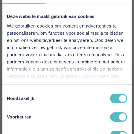
Mahoton
EAN
Deze website maakt gebruik van cookies
7439654299219
We gebruiken cookies om content en advertenties te
personaliseren, om functies voor social media te bieden
Prijs
en om ons websiteverkeer te analyseren. Ook delen we
€ 95,00
informatie over uw gebruik van onze site met onze
partners voor social media, adverteren en analyse. Deze
Levertijd
partners kunnen deze gegevens combineren met andere
1 tot 3 werkdagen
informatie die u aan ze heeft verstrekt of die ze hebben
verzameld op basis van uw gebruik van hun services.
Kleur
Vergeet je 5% korting
Alu
Toestemmingsselectie
niet!
Noodzakelijk
Maat
Schrijf je in en ontvang direct een kortingscode
22 x 5 cm
E-mail
Voorkeuren
Reviews
Aanmelden