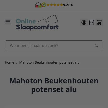
9.2
/10
Ga naar de inhoud
Offerte
Waar ben je naar op zoek?
Home
/
Mahoton Beukenhouten potenset alu
Mahoton Beukenhouten
potenset alu