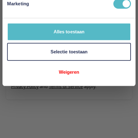
Marketing
Uw naam
Samenvatting
Alles toestaan
Review
Selectie toestaan
Review versturen
Weigeren
This form is protected by reCAPTCHA - the
Google
Privacy Policy
and
Terms of Service
apply.