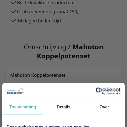
Beste kwaliteitsproducten
Gratis verzending vanaf €50,-
14 dagen bedenktijd
Omschrijving /
Mahoton
Koppelpotenset
Mahoton Koppelpotenset
Meer informatie
Toestemming
Details
Over
Merk
Mahoton
Deze website maakt gebruik van cookies