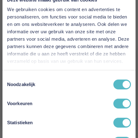
EAN
We gebruiken cookies om content en advertenties te
7439654299233
personaliseren, om functies voor social media te bieden
en om ons websiteverkeer te analyseren. Ook delen we
Prijs
informatie over uw gebruik van onze site met onze
€ 69,00
partners voor social media, adverteren en analyse. Deze
partners kunnen deze gegevens combineren met andere
Levertijd
informatie die u aan ze heeft verstrekt of die ze hebben
1 tot 3 werkdagen
verzameld op basis van uw gebruik van hun services.
Vergeet je 5% korting
Maat
Toestemmingsselectie
19-31 cm
niet!
Noodzakelijk
Schrijf je in en ontvang direct een kortingscode
Reviews
E-mail
Voorkeuren
Aanmelden
Statistieken
Schrijf uw eigen review
U plaatst een review over:
Mahoton Koppelpotenset