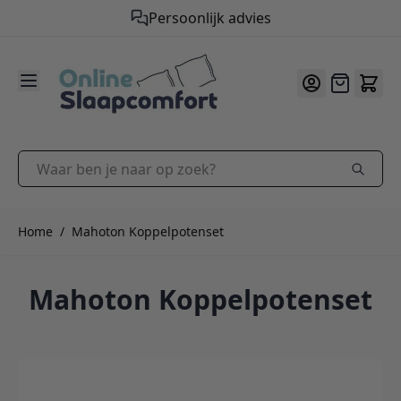
Persoonlijk advies
9.2
/10
Ga naar de inhoud
Offerte
Waar ben je naar op zoek?
Home
/
Mahoton Koppelpotenset
Mahoton Koppelpotenset