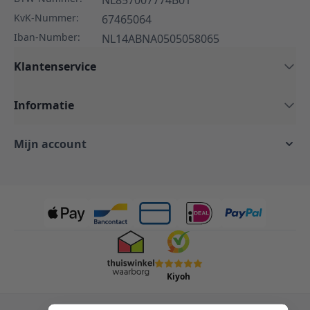
NL857007774B01
KvK-Nummer:
67465064
Iban-Number:
NL14ABNA0505058065
Klantenservice
Informatie
Mijn account
Kiyoh