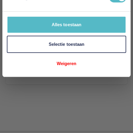
Samenvatting
Review
Alles toestaan
Selectie toestaan
Review versturen
Weigeren
This form is protected by reCAPTCHA - the
Google
Privacy Policy
and
Terms of Service
apply.