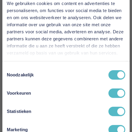
Aabe
We gebruiken cookies om content en advertenties te
personaliseren, om functies voor social media te bieden
Prijs
en om ons websiteverkeer te analyseren. Ook delen we
€ 262,95
informatie over uw gebruik van onze site met onze
partners voor social media, adverteren en analyse. Deze
Levertijd
partners kunnen deze gegevens combineren met andere
1 tot 2 werkdagen
informatie die u aan ze heeft verstrekt of die ze hebben
verzameld op basis van uw gebruik van hun services.
Maat
Vergeet je 5% korting
160 x 200 cm
Toestemmingsselectie
niet!
Noodzakelijk
Reviews
Schrijf je in en ontvang direct een kortingscode
E-mail
Voorkeuren
Aanmelden
Schrijf uw eigen review
Statistieken
U plaatst een review over:
Aabe Uppsala Plaid 160 x 200 cm
Marketing
Uw naam