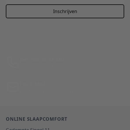
Inschrijven
This form is protected by reCAPTCHA - the
Google Privacy
Policy
and
Terms of Service
apply.
Bel: 088 24 24 880
Tussen 10:00 - 17:00 uur
Per E-Mail
Antwoord binnen 24 uur
ONLINE SLAAPCOMFORT