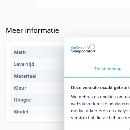
Meer informatie
Merk
Adore Home 
Levertijd
1 tot 2 werk
Toestemming
Materiaal
100% katoen
Kleur
Zilvergrijs
Deze website maakt gebruik
We gebruiken cookies om cont
Hoogte
14 cm
websiteverkeer te analyseren
media, adverteren en analys
Model
Percaline
verstrekt of die ze hebben v