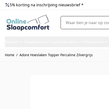
5% korting na inschrijving nieuwsbrief *
Ga naar de inhoud
Waar ben je naar op zoek?
Bedden
Slaapbanken
Lattenbodems
Matrassen
Home
/
Adore Hoeslaken Topper Percaline Zilvergrijs
Adore Hoeslaken Topper Percal