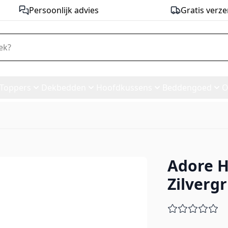
Persoonlijk advies
Gratis verze
Toppers
Dekbedden
Hoofdkussens
Beddengoed
O
Adore H
ine Zilvergrijs
Zilvergr