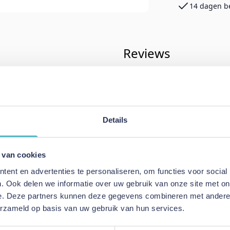
14 dagen b
Reviews
& Living
Schrijf uw eigen rev
dagen
U plaatst een review over:
Adore 
Details
Topper Percaline Zilvergrijs
Uw naam
 van cookies
Samenvatting
ent en advertenties te personaliseren, om functies voor social
Review
. Ook delen we informatie over uw gebruik van onze site met on
e. Deze partners kunnen deze gegevens combineren met andere i
erzameld op basis van uw gebruik van hun services.