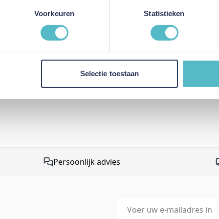
Review versturen
Voorkeuren
Statistieken
This form is protected by r
Google Privacy Policy
and
Te
apply.
Selectie toestaan
Persoonlijk advies
E-mailadres