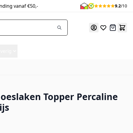
nding vanaf €50,-
9.2
/10
Offerte
verig
oeslaken Topper Percaline
ijs