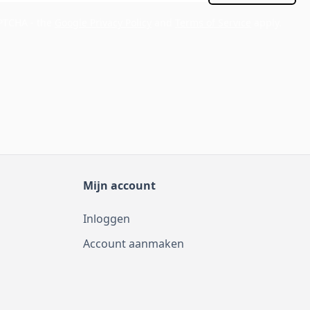
APTCHA - the
Google Privacy Policy
and
Terms of Service
apply.
Mijn account
Inloggen
Account aanmaken