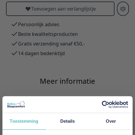
Toevoegen aan verlanglijstje
Persoonlijk advies
Beste kwaliteitsproducten
Gratis verzending vanaf €50,-
14 dagen bedenktijd
Meer informatie
Merk
Adore Home & Living
Toestemming
Details
Over
Levertijd