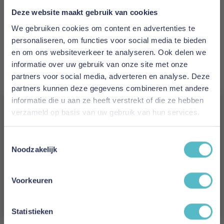
1 tot 2 werkdagen
Deze website maakt gebruik van cookies
Materiaal
We gebruiken cookies om content en advertenties te
Katoen - Satijn
personaliseren, om functies voor social media te bieden
en om ons websiteverkeer te analyseren. Ook delen we
Kleur
informatie over uw gebruik van onze site met onze
Zilvergrijs
partners voor social media, adverteren en analyse. Deze
partners kunnen deze gegevens combineren met andere
Hoogte
informatie die u aan ze heeft verstrekt of die ze hebben
verzameld op basis van uw gebruik van hun services.
14 cm
Vergeet je 5% korting
Model
Toestemmingsselectie
niet!
Noodzakelijk
Maui
Schrijf je in en ontvang direct een kortingscode
Reviews
E-mail
Voorkeuren
Aanmelden
Statistieken
Schrijf uw eigen review