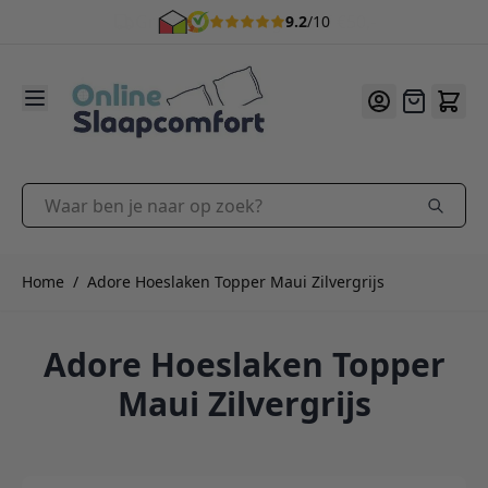
9.2
/10
Ga naar de inhoud
Offerte
Waar ben je naar op zoek?
Home
/
Adore Hoeslaken Topper Maui Zilvergrijs
Adore Hoeslaken Topper
Maui Zilvergrijs