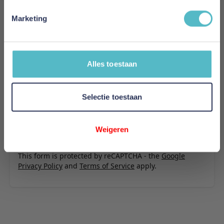
U plaatst een review over:
Adore Hoeslaken Topper Maui
Marketing
Zilvergrijs
Uw naam
Samenvatting
Alles toestaan
Review
Selectie toestaan
Weigeren
Review versturen
This form is protected by reCAPTCHA - the
Google
Privacy Policy
and
Terms of Service
apply.