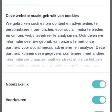
1 tot 2 werkdagen
Materiaal
Deze website maakt gebruik van cookies
80% katoen - 20% polyester
We gebruiken cookies om content en advertenties te
personaliseren, om functies voor social media te bieden
Kleur
en om ons websiteverkeer te analyseren. Ook delen we
Taupe
informatie over uw gebruik van onze site met onze
partners voor social media, adverteren en analyse. Deze
Hoogte
partners kunnen deze gegevens combineren met andere
14 cm
informatie die u aan ze heeft verstrekt of die ze hebben
verzameld op basis van uw gebruik van hun services.
Gewicht
Vergeet je 5% korting
180 grams
Toestemmingsselectie
niet!
Noodzakelijk
Model
Schrijf je in en ontvang direct een kortingscode
Badstof Stretch
E-mail
Voorkeuren
Reviews
Aanmelden