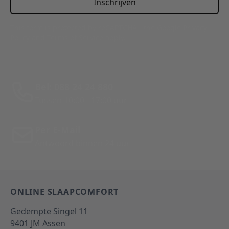
Inschrijven
This form is protected by reCAPTCHA - the
Google Privacy
Policy
and
Terms of Service
apply.
Bel: 088 24 24 880
Tussen 10:00 - 17:00 uur
Per E-Mail
Antwoord binnen 24 uur
ONLINE SLAAPCOMFORT
Gedempte Singel 11
9401 JM
Assen