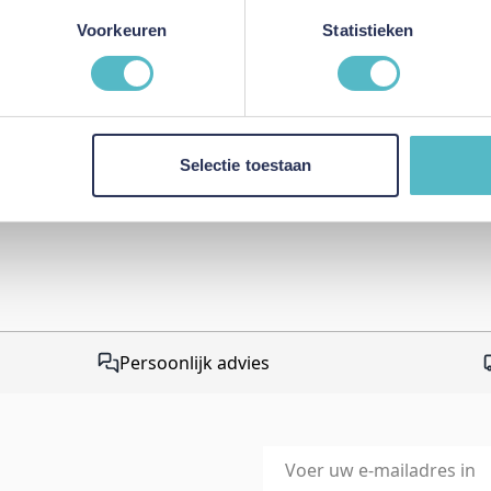
Review versturen
Voorkeuren
Statistieken
This form is protected by r
Google Privacy Policy
and
Te
apply.
Selectie toestaan
Persoonlijk advies
E-mailadres