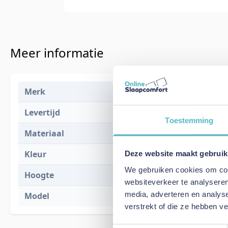
Meer informatie
Merk
Adore Home 
Levertijd
1 tot 2 werk
Toestemming
Materiaal
97% katoen -
Kleur
Taupe
Deze website maakt gebruik
We gebruiken cookies om cont
Hoogte
35 cm
websiteverkeer te analyseren
media, adverteren en analys
Model
Bali Mako Je
verstrekt of die ze hebben v