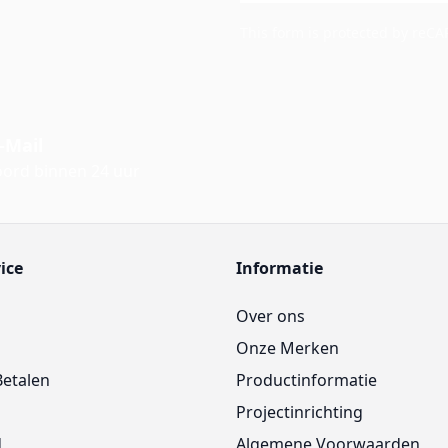
This form is protected by reC
-Mail
ord binnen 24 uur
ice
Informatie
Over ons
Onze Merken
Betalen
Productinformatie
Projectinrichting
d
Algemene Voorwaarden