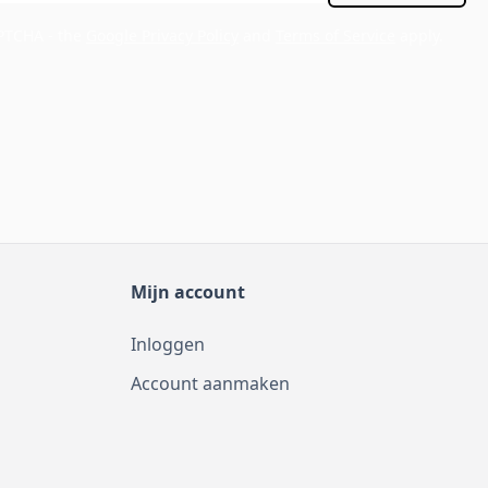
APTCHA - the
Google Privacy Policy
and
Terms of Service
apply.
Mijn account
Inloggen
Account aanmaken