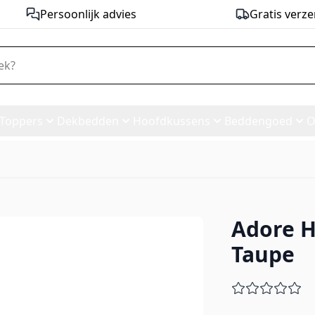
Persoonlijk advies
Gratis verze
Toppers
Dekbedden
Hoofdkussens
Beddengoed
O
Adore H
ersey Taupe
Taupe