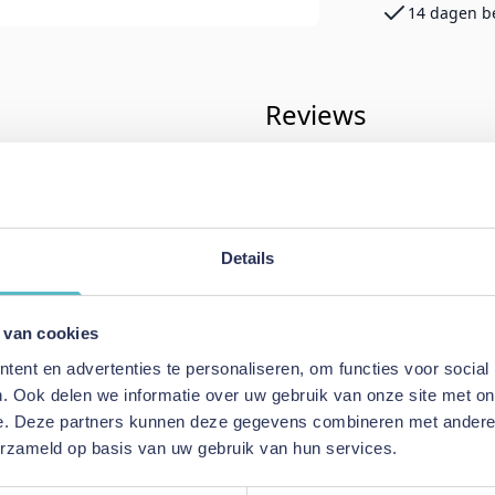
14 dagen b
Reviews
& Living
Schrijf uw eigen rev
dagen
U plaatst een review over:
Adore 
Details
Mako Jersey Taupe
 3% elastan
Uw naam
 van cookies
Samenvatting
ent en advertenties te personaliseren, om functies voor social
Review
. Ook delen we informatie over uw gebruik van onze site met on
e. Deze partners kunnen deze gegevens combineren met andere i
rsey
erzameld op basis van uw gebruik van hun services.