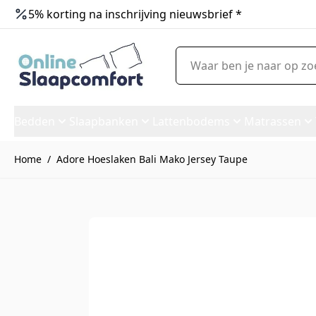
5% korting na inschrijving nieuwsbrief *
Ga naar de inhoud
Waar ben je naar op zoek?
Bedden
Slaapbanken
Lattenbodems
Matrassen
Home
/
Adore Hoeslaken Bali Mako Jersey Taupe
Adore Hoeslaken Bali Mako J