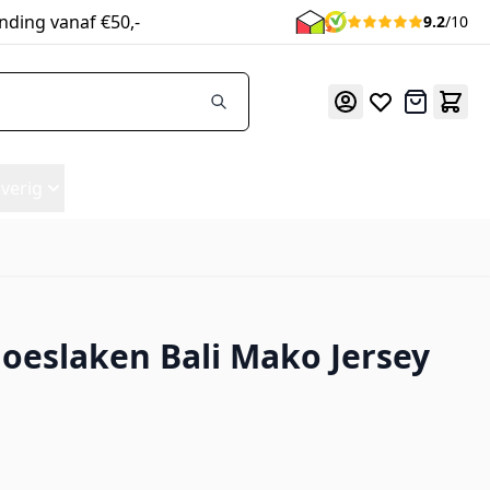
nding vanaf €50,-
9.2
/10
Offerte
verig
oeslaken Bali Mako Jersey