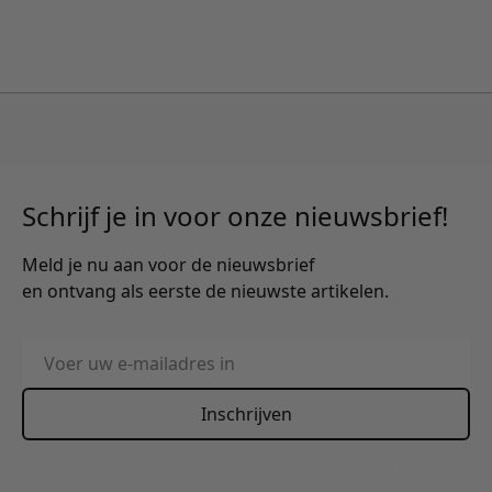
5% korting na inschrijving nieuwsbrief *
Schrijf je in voor onze nieuwsbrief!
Meld je nu aan voor de nieuwsbrief
en ontvang als eerste de nieuwste artikelen.
E-mailadres
Inschrijven
This form is protected by reCAPTCHA - the
Google Privacy
Policy
and
Terms of Service
apply.