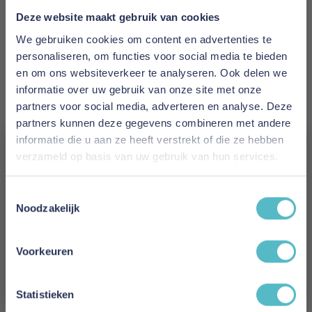
1 tot 2 werkdagen
Deze website maakt gebruik van cookies
Materiaal
We gebruiken cookies om content en advertenties te
97% katoen - 3% elastan
personaliseren, om functies voor social media te bieden
en om ons websiteverkeer te analyseren. Ook delen we
Kleur
informatie over uw gebruik van onze site met onze
Grijs
partners voor social media, adverteren en analyse. Deze
partners kunnen deze gegevens combineren met andere
Hoogte
informatie die u aan ze heeft verstrekt of die ze hebben
verzameld op basis van uw gebruik van hun services.
35 cm
Vergeet je 5% korting
Model
Toestemmingsselectie
niet!
Noodzakelijk
Bali Mako Jersey
Schrijf je in en ontvang direct een kortingscode
Reviews
E-mail
Voorkeuren
Aanmelden
Statistieken
Schrijf uw eigen review