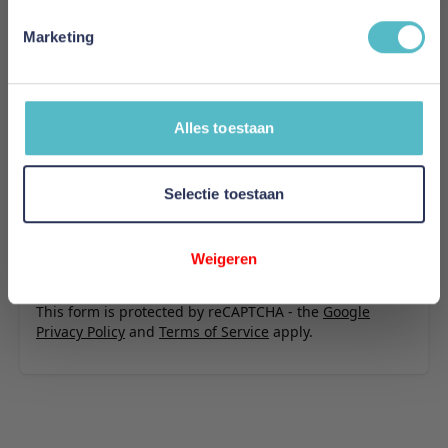
U plaatst een review over:
Adore Hoeslaken Bali Mako Jersey
Marketing
Grijs
Uw naam
Samenvatting
Alles toestaan
Review
Selectie toestaan
Weigeren
Review versturen
This form is protected by reCAPTCHA - the
Google
Privacy Policy
and
Terms of Service
apply.