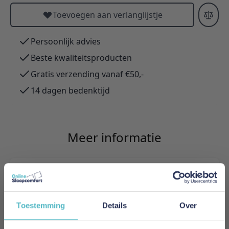
Toevoegen aan verlanglijstje
Persoonlijk advies
Beste kwaliteitsproducten
Gratis verzending vanaf €50,-
14 dagen bedenktijd
Meer informatie
Merk
Adore Home & Living
Toestemming
Details
Over
Levertijd