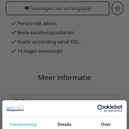
Toevoegen aan verlanglijstje
Persoonlijk advies
Beste kwaliteitsproducten
Gratis verzending vanaf €50,-
14 dagen bedenktijd
Meer informatie
Merk
Adore Home & Living
Levertijd
Toestemming
Details
Over