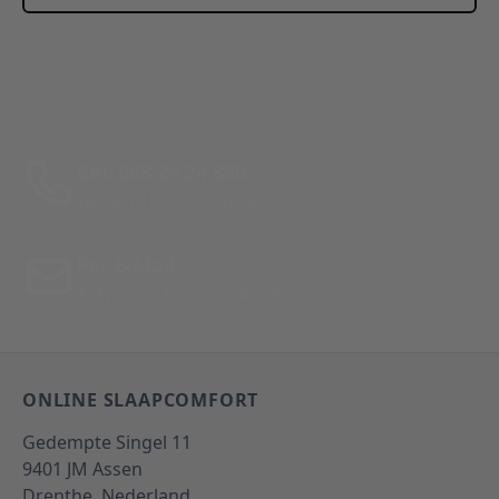
This form is protected by reCAPTCHA - the
Google Privacy
Policy
and
Terms of Service
apply.
Bel: 088 24 24 880
Tussen 10:00 - 17:00 uur
Per E-Mail
Antwoord binnen 24 uur
ONLINE SLAAPCOMFORT
Gedempte Singel 11
9401 JM
Assen
Drenthe,
Nederland