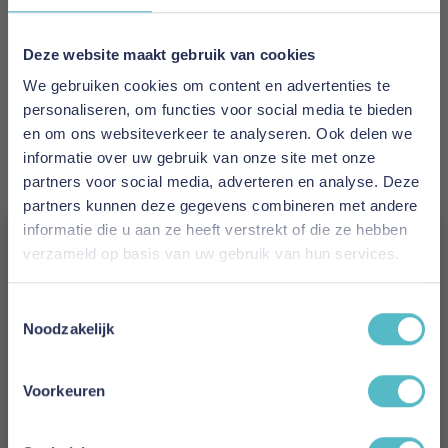
1 tot 2 werkdagen
Materiaal
Deze website maakt gebruik van cookies
100% katoen
We gebruiken cookies om content en advertenties te
personaliseren, om functies voor social media te bieden
Kleur
en om ons websiteverkeer te analyseren. Ook delen we
Marineblauw
informatie over uw gebruik van onze site met onze
partners voor social media, adverteren en analyse. Deze
Hoogte
partners kunnen deze gegevens combineren met andere
30 cm
informatie die u aan ze heeft verstrekt of die ze hebben
verzameld op basis van uw gebruik van hun services.
Gewicht
Vergeet je 5% korting
150 grams
Toestemmingsselectie
niet!
Noodzakelijk
Model
Schrijf je in en ontvang direct een kortingscode
Jersey
E-mail
Voorkeuren
Reviews
Aanmelden