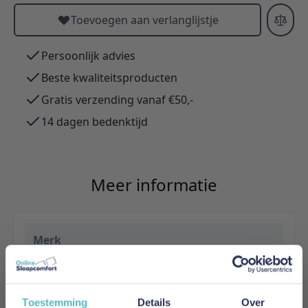
Toevoegen aan verlanglijstje
Persoonlijk advies
Beste kwaliteitsproducten
Gratis verzending vanaf €50,-
14 dagen bedenktijd
Meer informatie
Merk
Adore Home & Living
Levertijd
Toestemming
Details
Over