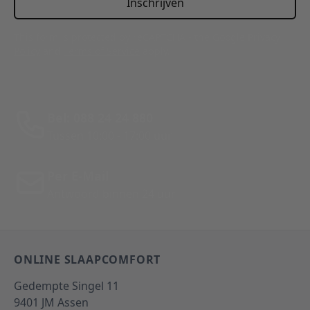
Inschrijven
This form is protected by reCAPTCHA - the
Google Privacy
Policy
and
Terms of Service
apply.
Bel: 088 24 24 880
Tussen 10:00 - 17:00 uur
Per E-Mail
Antwoord binnen 24 uur
ONLINE SLAAPCOMFORT
Gedempte Singel 11
9401 JM
Assen