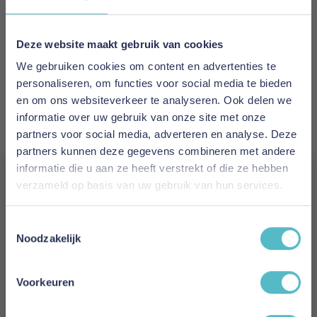
1 tot 2 werkdagen
Materiaal
Deze website maakt gebruik van cookies
100% katoen
We gebruiken cookies om content en advertenties te
personaliseren, om functies voor social media te bieden
Kleur
en om ons websiteverkeer te analyseren. Ook delen we
Antraciet
informatie over uw gebruik van onze site met onze
partners voor social media, adverteren en analyse. Deze
Hoogte
partners kunnen deze gegevens combineren met andere
30 cm
informatie die u aan ze heeft verstrekt of die ze hebben
verzameld op basis van uw gebruik van hun services.
Gewicht
Vergeet je 5% korting
200 grams
Toestemmingsselectie
niet!
Noodzakelijk
Model
Schrijf je in en ontvang direct een kortingscode
Jersey interlock
E-mail
Voorkeuren
Reviews
Aanmelden