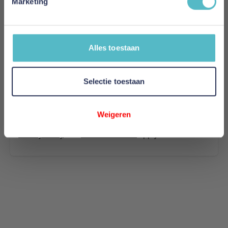
Marketing
Uw naam
Samenvatting
Review
Alles toestaan
Selectie toestaan
Review versturen
Weigeren
This form is protected by reCAPTCHA - the
Google
Privacy Policy
and
Terms of Service
apply.