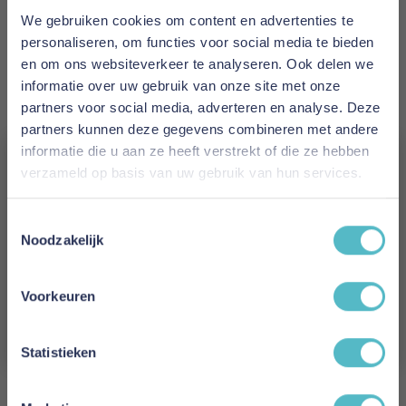
€ 920,00
We gebruiken cookies om content en advertenties te
personaliseren, om functies voor social media te bieden
Levertijd
en om ons websiteverkeer te analyseren. Ook delen we
2 tot 4 weken
informatie over uw gebruik van onze site met onze
partners voor social media, adverteren en analyse. Deze
Kleur
partners kunnen deze gegevens combineren met andere
316 Cordufine Pine Green
informatie die u aan ze heeft verstrekt of die ze hebben
verzameld op basis van uw gebruik van hun services.
Model
Vergeet je 5% korting
Zeal Straw Daybed
Toestemmingsselectie
niet!
Noodzakelijk
Reviews
Schrijf je in en ontvang direct een kortingscode
E-mail
Voorkeuren
Aanmelden
Schrijf uw eigen review
Statistieken
U plaatst een review over:
Innovation Living Malloy Sofa Bed -
stof 353