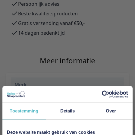
Persoonlijk advies
Beste kwaliteitsproducten
Gratis verzending vanaf €50,-
14 dagen bedenktijd
Meer informatie
Merk
Innovation Living
EAN
Toestemming
Details
Over
5700111063301
Prijs
Deze website maakt gebruik van cookies