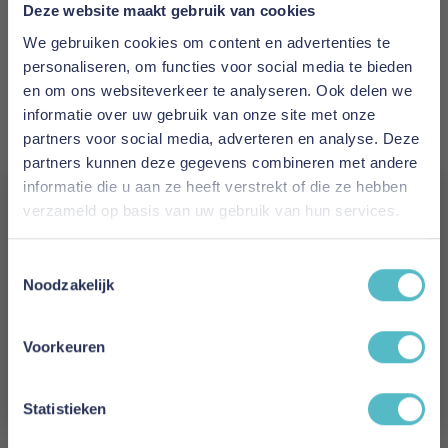
Prijs
Deze website maakt gebruik van cookies
€ 647,00
We gebruiken cookies om content en advertenties te
personaliseren, om functies voor social media te bieden
Levertijd
en om ons websiteverkeer te analyseren. Ook delen we
2 tot 4 weken
informatie over uw gebruik van onze site met onze
partners voor social media, adverteren en analyse. Deze
Kleur
partners kunnen deze gegevens combineren met andere
551 Faunal Brown
informatie die u aan ze heeft verstrekt of die ze hebben
verzameld op basis van uw gebruik van hun services.
Model
Vergeet je 5% korting
Malloy Ottoman
Toestemmingsselectie
niet!
Noodzakelijk
Reviews
Schrijf je in en ontvang direct een kortingscode
E-mail
Voorkeuren
Aanmelden
Schrijf uw eigen review
Statistieken
U plaatst een review over:
Innovation Living Malloy Ottoman -