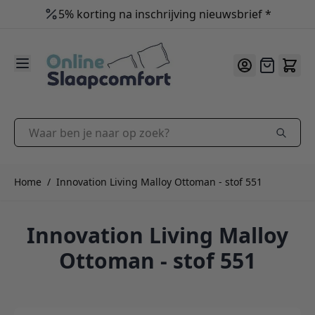
5% korting na inschrijving nieuwsbrief *
9.2
/10
Ga naar de inhoud
Offerte
Waar ben je naar op zoek?
Home
/
Innovation Living Malloy Ottoman - stof 551
Innovation Living Malloy
Ottoman - stof 551