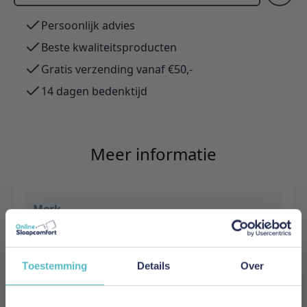
Persoonlijk advies
Beste kwaliteitsproducten
Gratis verzending vanaf €50,-
14 dagen bedenktijd
Meer informatie
Merk
Innovation Living
EAN
Toestemming
Details
Over
5700111110883