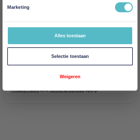
stof 551
Marketing
Uw naam
Samenvatting
Alles toestaan
Review
Selectie toestaan
Review versturen
Weigeren
This form is protected by reCAPTCHA - the
Google
Privacy Policy
and
Terms of Service
apply.