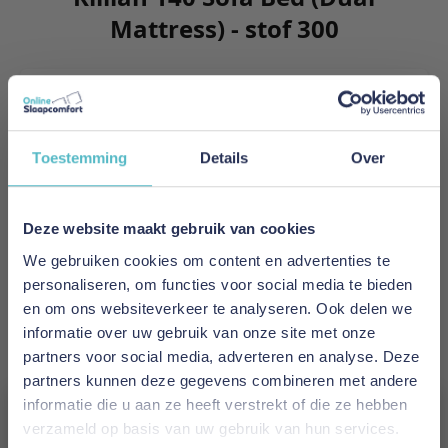
Mattress) - stof 300
Killian is the synonymous of clever engineering
as it folds easily out into the room. Maximizing
the sleeping surface and minimizing the space
Toestemming
Details
Over
occupied by the sofa.
Meer informatie
Deze website maakt gebruik van cookies
We gebruiken cookies om content en advertenties te
personaliseren, om functies voor social media te bieden
Merk
en om ons websiteverkeer te analyseren. Ook delen we
Innovation Living
informatie over uw gebruik van onze site met onze
partners voor social media, adverteren en analyse. Deze
EAN
partners kunnen deze gegevens combineren met andere
5700110953979
informatie die u aan ze heeft verstrekt of die ze hebben
verzameld op basis van uw gebruik van hun services.
Prijs