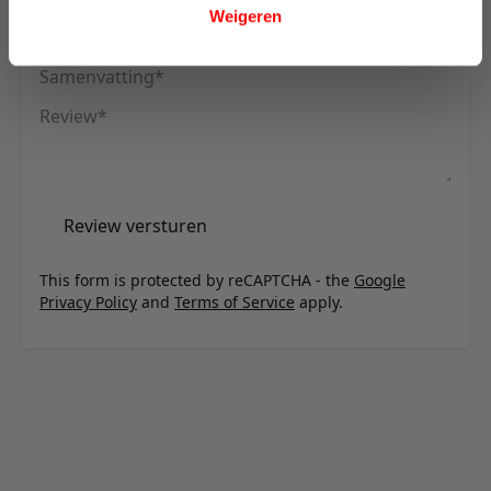
Weigeren
Uw naam
Samenvatting
Review
Review versturen
This form is protected by reCAPTCHA - the
Google
Privacy Policy
and
Terms of Service
apply.