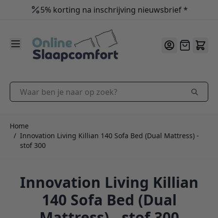
5% korting na inschrijving nieuwsbrief *
9.2
/10
Ga naar de inhoud
Offerte
Waar ben je naar op zoek?
Home
/
Innovation Living Killian 140 Sofa Bed (Dual Mattress) -
stof 300
Innovation Living Killian
140 Sofa Bed (Dual
Mattress) - stof 300