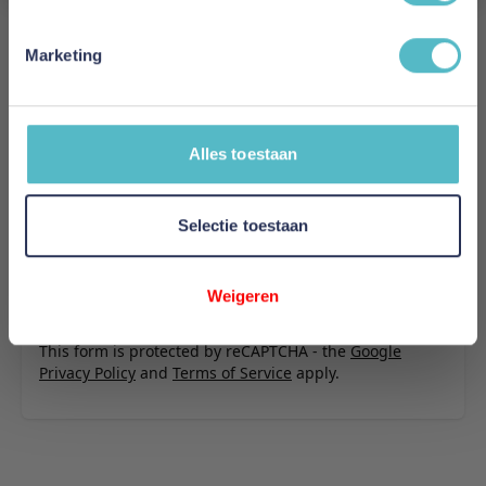
Schrijf uw eigen review
U plaatst een review over:
Innovation Living Akello Sofa Bed
Marketing
with Arms - stof 563
Uw naam
Samenvatting
Alles toestaan
Review
Selectie toestaan
Review versturen
Weigeren
This form is protected by reCAPTCHA - the
Google
Privacy Policy
and
Terms of Service
apply.